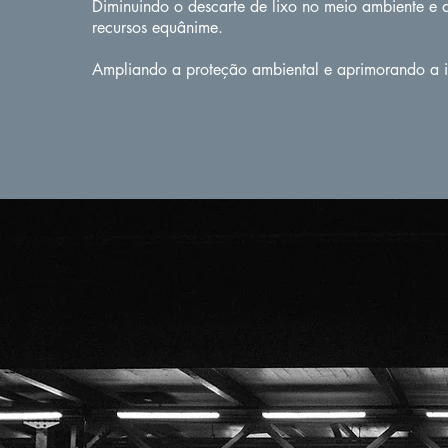
Diminuindo o descarte de lixo no meio ambiente e
recursos equânime.
Ampliando a proteção ambiental e aprimorando a i