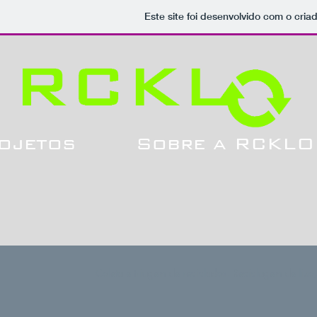
Este site foi desenvolvido com o cria
ojetos
Sobre a RCKLO
Coleta e triagem de reciclados. Reciclagem de lixo, 